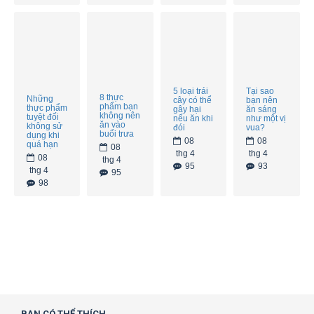
5 loại trái
Tại sao
8 thực
Những
cây có thể
bạn nên
phẩm bạn
thực phẩm
gây hại
ăn sáng
không nên
tuyệt đối
nếu ăn khi
như một vị
ăn vào
không sử
đói
vua?
buổi trưa
dụng khi
08
08
quá hạn
08
thg 4
thg 4
08
thg 4
95
93
thg 4
95
98
BẠN CÓ THỂ THÍCH