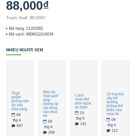
88,000₫
Trước thuế: 88,000₫
Mã hàng:
21201002
Mã vạch:
8806011616634
NHIỀU NGƯỜI XEM
Món ăn
Thực
10 loại trái
Cách
'mát lạnh'
phẩm
cây bổ
chọn thịt
giúp
không nên
dưỡng
tươi ngon,
chống lại
ăn vào
không thể
an toàn
cái nóng
bữa sáng
thiếu của
của mùa
15
mùa hè
08
hè
thg 9
08
thg 4
08
181
thg 4
697
thg 4
112
268