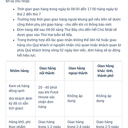
tết và chủ nhật)
Thời gian giao hàng trong ngày từ 08:00 đến 17:00 hàng ngày từ
thứ 2 đến thứ 7
Trường hợp thời gian giao hàng ngoài khung giờ nêu trên sẽ được
cộng thêm phụ phí giao hàng - cho đến khi có thông báo mới.
Đơn hàng đặt sau 09:00 sáng Thứ Bảy cho đến hết Chủ Nhật sẽ
được giao vào Thứ Hai tuần kế tiếp.
Trong trường hợp đối tác giao nhận không thể liên hệ hoặc giao
hàng cho Quý khách vì nguyên nhân chủ quan hoặc khách quan từ
phía Quý khách trong vòng 02 ngày làm việc, đơn hàng sẽ tự động
hết hiệu lực.
Giao hàng
Giao hàng
Giao hàng
Nhóm hàng
khác tỉnh,
nội thành
ngoại thành
thành phố
Kem và hàng
20 - 40 phút
đông lạnh
sau khi Food
Không áp
Không áp
House xác
(trừ khách định
dụng
dụng
nhận đơn
kỳ đã có sẵn
hàng
lịch giao)
Hàng khô, phi
Giao hàng
Giao hàng
Giao hàng
thực phẩm
trong 1-2 ngày
trong 2-4 ngày
trong 2-5 ngày